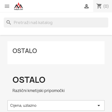
shopping_cart


(0)
search
OSTALO
OSTALO
Različni kmetijski pripomočki

Cijena, uzlazno