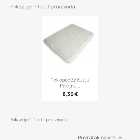
Prikazuje 1-1 od 1 proizvoda
Brzi pregled

Poklopac Za Kutiju
Paletnu...
8,36 €
Prikazuje 1-1 od 1 proizvoda
Povratak na vrh
