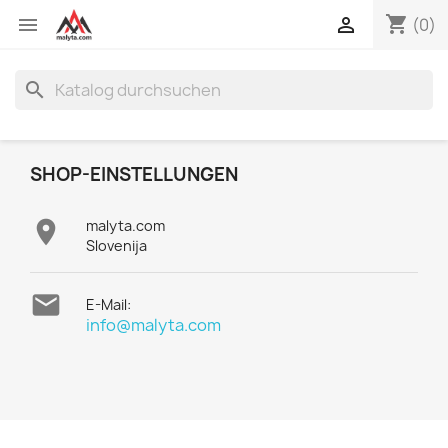
shopping_cart


(0)
search
SHOP-EINSTELLUNGEN

malyta.com
Slovenija

E-Mail:
info@malyta.com