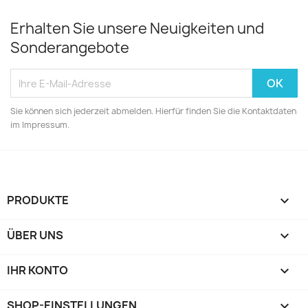
Erhalten Sie unsere Neuigkeiten und
Sonderangebote
Sie können sich jederzeit abmelden. Hierfür finden Sie die Kontaktdaten
im Impressum.
PRODUKTE

ÜBER UNS

IHR KONTO

SHOP-EINSTELLUNGEN
keyboard_arrow_down