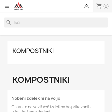
shopping_cart


(0)
search
KOMPOSTNIKI
KOMPOSTNIKI
Noben izdelek ni na voljo
Ostanite na vezi! Več izdelkov bo prikazanih
tukaj, ko bodo dodani.