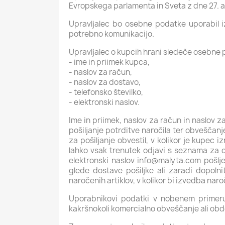
Evropskega parlamenta in Sveta z dne 27. a
Upravljalec bo osebne podatke uporabil iz
potrebno komunikacijo.
Upravljalec o kupcih hrani sledeče osebne
- ime in priimek kupca,
- naslov za račun,
- naslov za dostavo,
- telefonsko številko,
- elektronski naslov.
Ime in priimek, naslov za račun in naslov
pošiljanje potrditve naročila ter obveščanje 
za pošiljanje obvestil, v kolikor je kupec
lahko vsak trenutek odjavi s seznama za obv
elektronski naslov info@malyta.com pošlj
glede dostave pošiljke ali zaradi dopol
naročenih artiklov, v kolikor bi izvedba naro
Uporabnikovi podatki v nobenem primer
kakršnokoli komercialno obveščanje ali ob