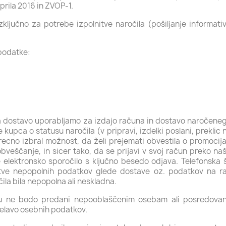
prila 2016 in ZVOP-1.
ključno za potrebe izpolnitve naročila (pošiljanje informat
 podatke:
 za dostavo uporabljamo za izdajo računa in dostavo naročeneg
kupca o statusu naročila (v pripravi, izdelki poslani, preklic n
 izrecno izbral možnost, da želi prejemati obvestila o promoci
eščanje, in sicer tako, da se prijavi v svoj račun preko naše
e elektronsko sporočilo s ključno besedo odjava. Telefonska 
nitve nepopolnih podatkov glede dostave oz. podatkov na r
čila bila nepopolna ali neskladna.
u ne bodo predani nepooblaščenim osebam ali posredovani
delavo osebnih podatkov.