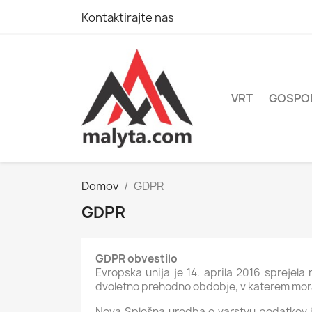
Kontaktirajte nas
VRT
GOSPO
Domov
GDPR
GDPR
GDPR obvestilo
Evropska unija je 14. aprila 2016 sprejel
dvoletno prehodno obdobje, v katerem mora 
Nova Splošna uredba o varstvu podatkov je