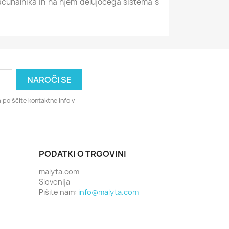
ačunalnika in na njem delujočega sistema s
 poiščite kontaktne info v
PODATKI O TRGOVINI
malyta.com
Slovenija
Pišite nam:
info@malyta.com