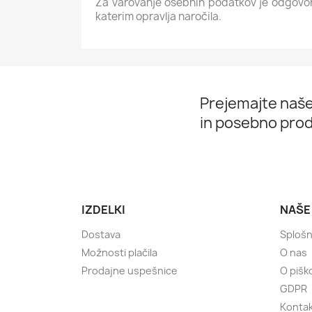
Za varovanje osebnih podatkov je odgovore
katerim opravlja naročila.
Prejemajte naše
in posebno prod
IZDELKI
NAŠE
Dostava
Splošn
Možnosti plačila
O nas
Prodajne uspešnice
O pišk
GDPR
Kontak