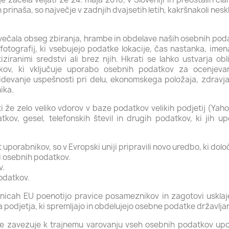
 prinaša, so največje v zadnjih dvajsetih letih, kakršnakoli ne
večala obseg zbiranja, hrambe in obdelave naših osebnih pod
fotografij, ki vsebujejo podatke lokacije, čas nastanka, ime
iranimi sredstvi ali brez njih. Hkrati se lahko ustvarja obl
kov, ki vključuje uporabo osebnih podatkov za ocenjevan
idevanje uspešnosti pri delu, ekonomskega položaja, zdravja,
ika.
ti že zelo veliko vdorov v baze podatkov velikih podjetij (Yahoo
tkov, gesel, telefonskih števil in drugih podatkov, ki jih u
porabnikov, so v Evropski uniji pripravili novo uredbo, ki dolo
i osebnih podatkov.
v.
odatkov.
nicah EU poenotijo pravice posameznikov in zagotovi usklaj
a podjetja, ki spremljajo in obdelujejo osebne podatke državlja
 se zavezuje k trajnemu varovanju vseh osebnih podatkov up