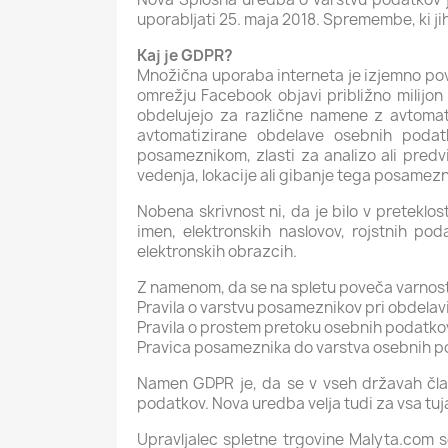
uporabljati 25. maja 2018. Spremembe, ki jih
Kaj je GDPR?
Množična uporaba interneta je izjemno po
omrežju Facebook objavi približno milijon 
obdelujejo za različne namene z avtomatiz
avtomatizirane obdelave osebnih podat
posameznikom, zlasti za analizo ali predv
vedenja, lokacije ali gibanje tega posamezn
Nobena skrivnost ni, da je bilo v preteklos
imen, elektronskih naslovov, rojstnih poda
elektronskih obrazcih.
Z namenom, da se na spletu poveča varnost u
Pravila o varstvu posameznikov pri obdelav
Pravila o prostem pretoku osebnih podatko
Pravica posameznika do varstva osebnih p
Namen GDPR je, da se v vseh državah čla
podatkov. Nova uredba velja tudi za vsa tuj
Upravljalec spletne trgovine Malyta.com