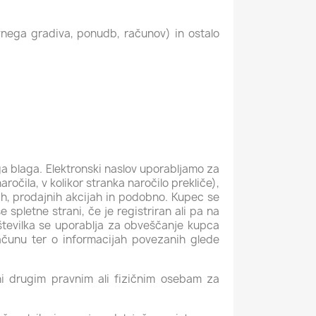
ivnega gradiva, ponudb, računov) in ostalo
a blaga. Elektronski naslov uporabljamo za
aročila, v kolikor stranka naročilo prekliče),
jah, prodajnih akcijah in podobno. Kupec se
 spletne strani, če je registriran ali pa na
številka se uporablja za obveščanje kupca
ačunu ter o informacijah povezanih glede
 drugim pravnim ali fizičnim osebam za