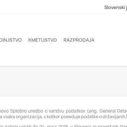
Slovenski 
DINJSTVO
KMETIJSTVO
RAZPRODAJA
a novo Splošno uredbo o varstvu podatkov (ang. General Data
vsaka organizacija, v kolikor poseduje podatke o državljanih
 začela veljati že 24. maja 2016, v Sloveniji in preostalih č