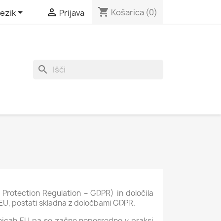
shopping_cart


Košarica
(0)
jezik
Prijava
search
 Protection Regulation – GDPR) in določila
 EU, postati skladna z določbami GDPR.
lanicah EU pa se začne neposredno v praksi