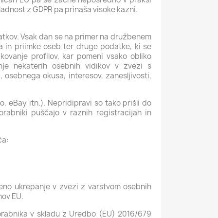
skladnost z GDPR pa prinaša visoke kazni.
atkov. Vsak dan se na primer na družbenem
na in priimke oseb ter druge podatke, ki se
ikovanje profilov, kar pomeni vsako obliko
je nekaterih osebnih vidikov v zvezi s
 osebnega okusa, interesov, zanesljivosti,
, eBay itn.). Nepridipravi so tako prišli do
porabniki puščajo v raznih registracijah in
ča:
eno ukrepanje v zvezi z varstvom osebnih
nov EU.
orabnika v skladu z Uredbo (EU) 2016/679