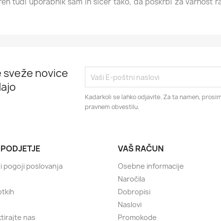
n tudi uporabnik sam in sicer tako, da poskrbi za varnost r
 sveže novice
ajo
Kadarkoli se lahko odjavite. Za ta namen, prosim
pravnem obvestilu.
 PODJETJE
VAŠ RAČUN
i pogoji poslovanja
Osebne informacije
Naročila
otkih
Dobropisi
Naslovi
tirajte nas
Promokode