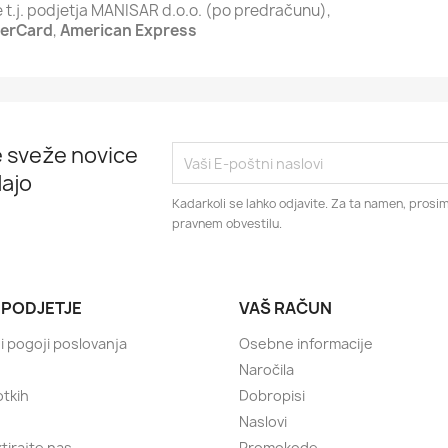
 t.j. podjetja MANISAR d.o.o. (po predračunu),
erCard
,
American Express
 sveže novice
ajo
Kadarkoli se lahko odjavite. Za ta namen, prosim
pravnem obvestilu.
 PODJETJE
VAŠ RAČUN
i pogoji poslovanja
Osebne informacije
Naročila
otkih
Dobropisi
Naslovi
tirajte nas
Promokode