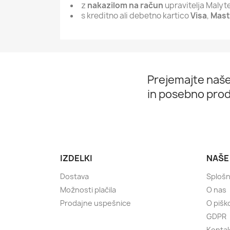
z
nakazilom na račun
upravitelja Malyte
s kreditno ali debetno kartico
Visa
,
Mast
Prejemajte naše
in posebno prod
IZDELKI
NAŠE
Dostava
Splošn
Možnosti plačila
O nas
Prodajne uspešnice
O pišk
GDPR
Kontak