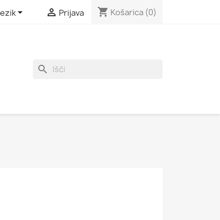
shopping_cart


Košarica
(0)
jezik
Prijava
search